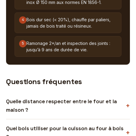
inox Ø 150 mm aux normes EN 1856-1.
Bois dur sec (< 20%), chauffe par paliers,
4
jamais de bois traité ou résineux.
Ramonage 2×/an et inspection des joints :
5
jusqu’à 9 ans de durée de vie.
Questions fréquentes
Quelle distance respecter entre le four et la
maison ?
Quel bois utiliser pour la cuisson au four à bois