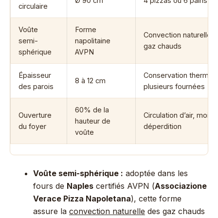
Ø 90 cm
4 pizzas ou 6 pains
circulaire
Voûte
Forme
Convection naturelle 
semi-
napolitaine
gaz chauds
sphérique
AVPN
Épaisseur
Conservation thermiqu
8 à 12 cm
des parois
plusieurs fournées
60% de la
Ouverture
Circulation d’air, moins
hauteur de
du foyer
déperdition
voûte
Voûte semi-sphérique :
adoptée dans les
fours de
Naples
certifiés AVPN (
Associazione
Verace Pizza Napoletana
), cette forme
assure la
convection naturelle
des gaz chauds