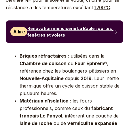
certifiée NF pour la sole et la voûte, choisie pour sa
résistance à des températures excédant
1200°C
.
Rénovation menuiserie La Baule : portes,
À lire
fenêtres et volets
Briques réfractaires :
utilisées dans la
Chambre de cuisson
du
Four Ephrem®
,
référence chez les boulangers-pâtissiers en
Nouvelle-Aquitaine
depuis
2019
. Leur inertie
thermique offre un cycle de cuisson stable de
plusieurs heures.
Matériaux d’isolation :
les fours
professionnels, comme ceux du
fabricant
français Le Panyol
, intègrent une couche de
laine de roche
ou de
vermiculite expansée