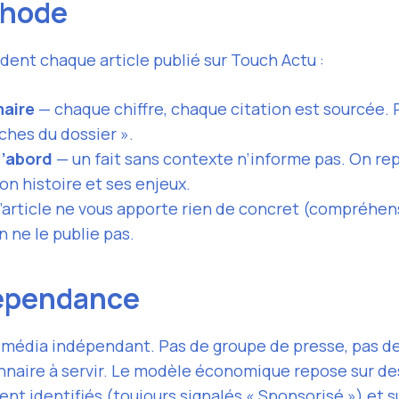
thode
ident chaque article publié sur Touch Actu :
maire
— chaque chiffre, chaque citation est sourcée. 
ches du dossier ».
’abord
— un fait sans contexte n’informe pas. On re
son histoire et ses enjeux.
l’article ne vous apporte rien de concret (compréhen
n ne le publie pas.
dépendance
 média indépendant. Pas de groupe de presse, pas d
onnaire à servir. Le modèle économique repose sur de
ent identifiés (toujours signalés « Sponsorisé ») et s