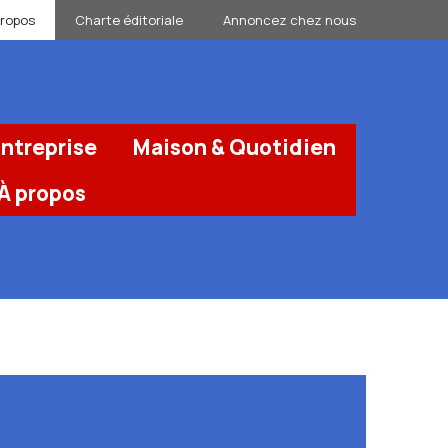
propos
Charte éditoriale
Annoncez chez nous
ntreprise
Maison & Quotidien
À propos