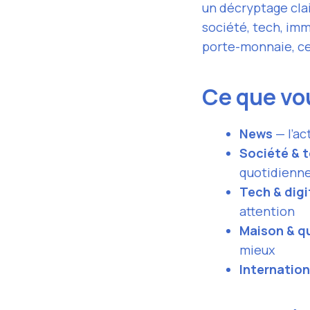
un décryptage clair
société, tech, imm
porte-monnaie, ce 
Ce que vou
News
— l’ac
Société & 
quotidienne
Tech & digi
attention
Maison & q
mieux
Internation