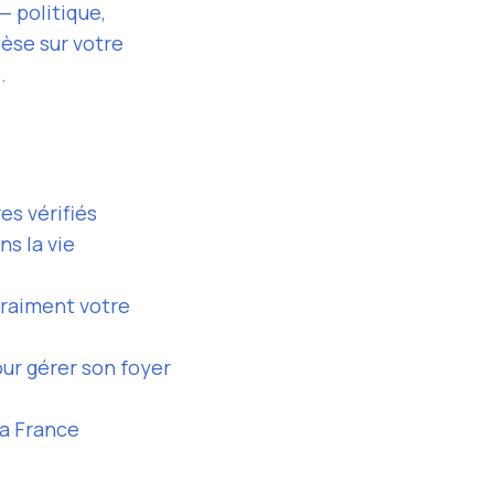
— politique,
pèse sur votre
.
es vérifiés
ns la vie
 vraiment votre
our gérer son foyer
la France