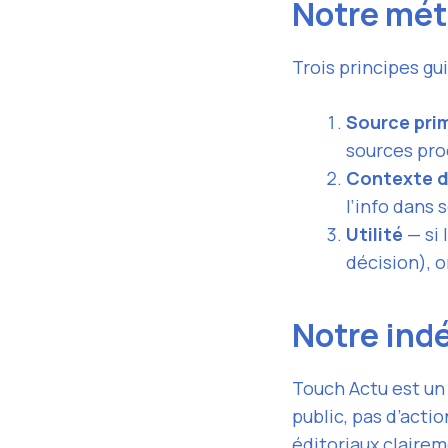
Notre mé
Trois principes gu
Source pri
sources pro
Contexte d
l’info dans 
Utilité
— si 
décision), o
Notre in
Touch Actu est un
public, pas d’acti
éditoriaux clairem