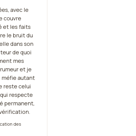
ées, avec le
Je couvre
 et les faits
re le bruit du
elle dans son
cteur de quoi
ement mes
 rumeur et je
 méfie autant
 reste celui
 qui respecte
lité permanent,
vérification.
ication des