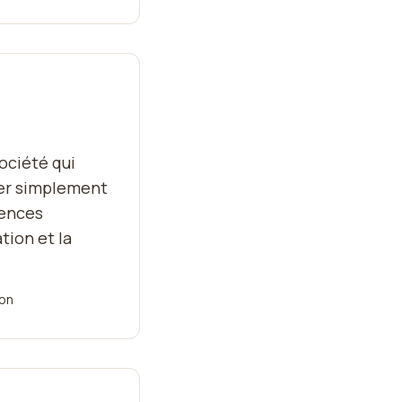
société qui
uer simplement
uences
tion et la
ion