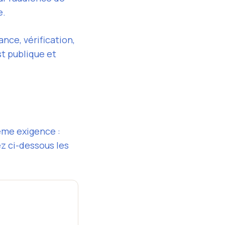
e.
ce, vérification,
st publique et
ême exigence :
z ci-dessous les