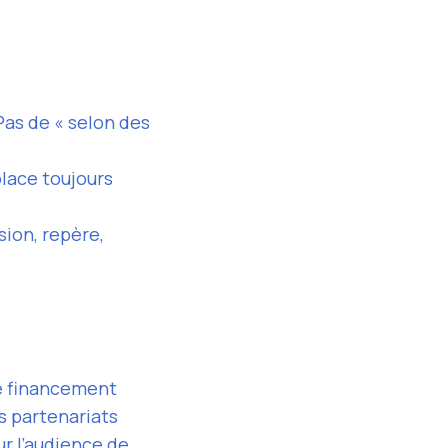
Pas de « selon des
place toujours
sion, repère,
e financement
s partenariats
ur l’audience de