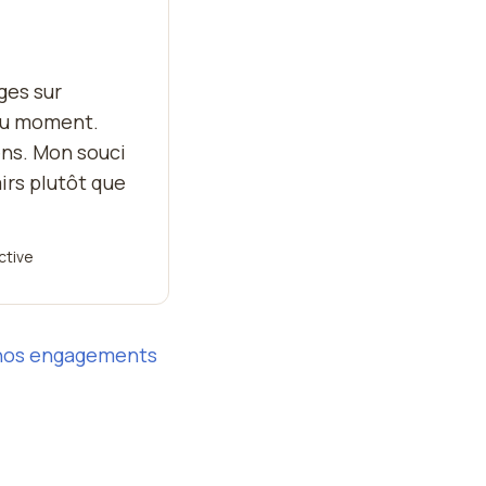
ges sur
 du moment.
ens. Mon souci
irs plutôt que
ctive
nos engagements