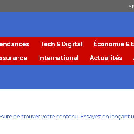
À 
Tendances
Tech & Digital
Économie & E
Assurance
International
Actualités
esure de trouver votre contenu. Essayez en lançant 