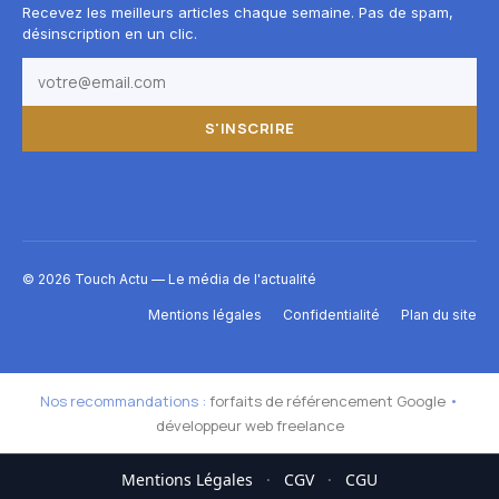
Recevez les meilleurs articles chaque semaine. Pas de spam,
désinscription en un clic.
S'INSCRIRE
© 2026 Touch Actu — Le média de l'actualité
Mentions légales
Confidentialité
Plan du site
Nos recommandations :
forfaits de référencement Google
•
développeur web freelance
Mentions Légales
·
CGV
·
CGU