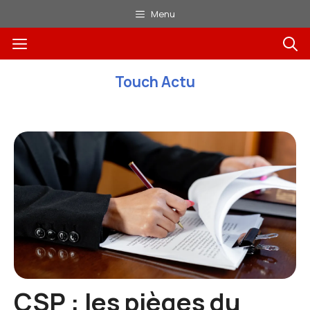
Aller
Menu
au
Menu
contenu
Touch Actu
CSP : les pièges du