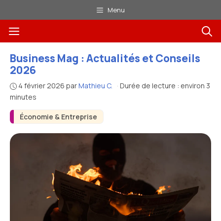
Aller
Menu
au
Menu
contenu
Business Mag : Actualités et Conseils
2026
4 février 2026
par
Mathieu C.
·
Durée de lecture : environ 3
minutes
Économie & Entreprise