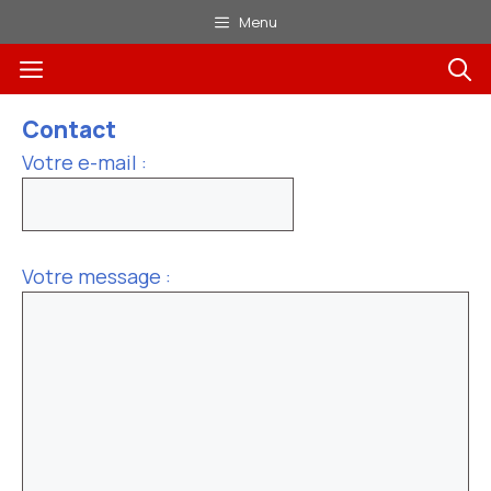
Aller
Menu
au
Menu
contenu
Contact
Votre e-mail :
Votre message :