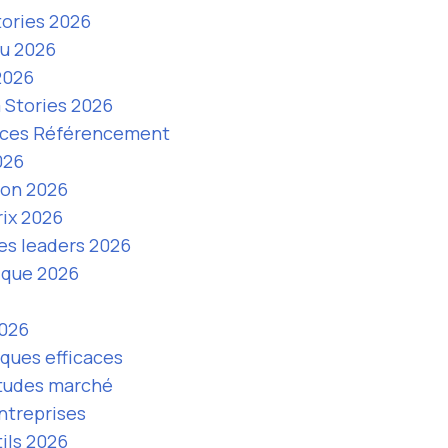
tories 2026
ou 2026
2026
m Stories 2026
rvices Référencement
026
ion 2026
rix 2026
es leaders 2026
gique 2026
2026
ques efficaces
tudes marché
entreprises
ils 2026