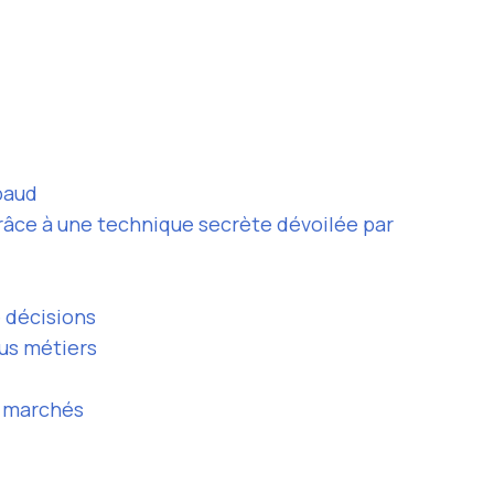
baud
râce à une technique secrète dévoilée par
e décisions
sus métiers
t marchés