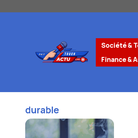
Aller
au
contenu
Société & 
Finance & 
durable