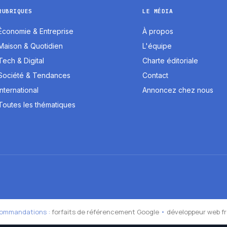
RUBRIQUES
LE MÉDIA
Économie & Entreprise
À propos
Maison & Quotidien
L'équipe
Tech & Digital
Charte éditoriale
Société & Tendances
Contact
International
Annoncez chez nous
Toutes les thématiques
commandations :
forfaits de référencement Google
•
développeur web f