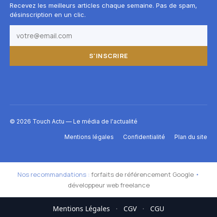
Recevez les meilleurs articles chaque semaine. Pas de spam,
désinscription en un clic.
S'INSCRIRE
© 2026 Touch Actu — Le média de l'actualité
Mentions légales
Confidentialité
Plan du site
Nos recommandations :
forfaits de référencement Google
•
développeur web freelance
Mentions Légales
·
CGV
·
CGU