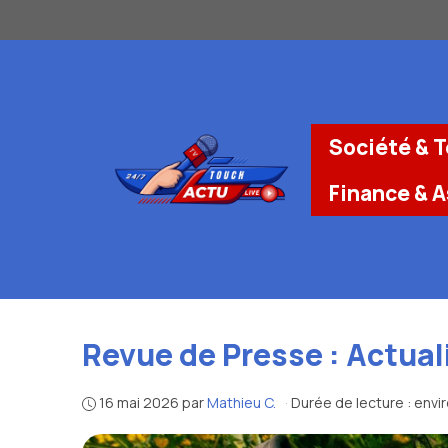
Aller
au
contenu
Société & 
Finance & 
Revue de Presse : Actual
16 mai 2026
par
Mathieu C.
·
Durée de lecture : envi