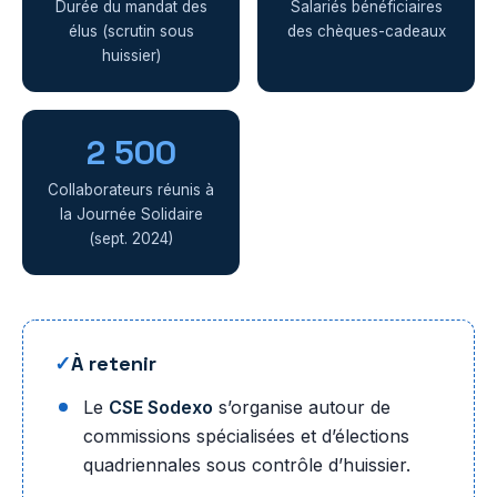
Durée du mandat des
Salariés bénéficiaires
élus (scrutin sous
des chèques-cadeaux
huissier)
2 500
Collaborateurs réunis à
la Journée Solidaire
(sept. 2024)
✓
À retenir
Le
CSE Sodexo
s’organise autour de
commissions spécialisées et d’élections
quadriennales sous contrôle d’huissier.