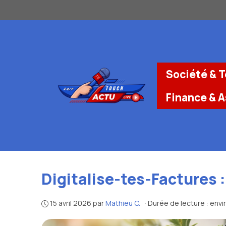
Aller
au
contenu
Société & 
Finance & 
Digitalise-tes-Factures 
15 avril 2026
par
Mathieu C.
·
Durée de lecture : envi